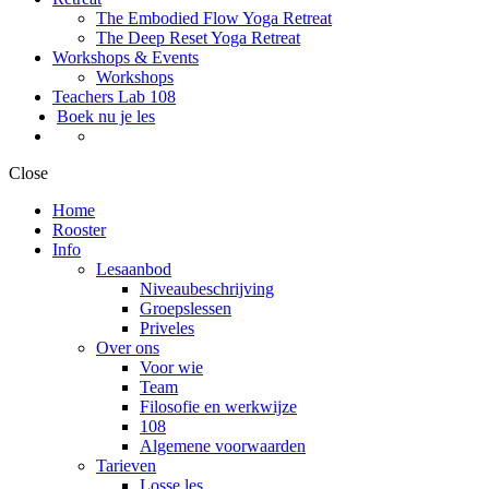
The Embodied Flow Yoga Retreat
The Deep Reset Yoga Retreat
Workshops & Events
Workshops
Teachers Lab 108
Boek nu je les
Close
Home
Rooster
Info
Lesaanbod
Niveaubeschrijving
Groepslessen
Priveles
Over ons
Voor wie
Team
Filosofie en werkwijze
108
Algemene voorwaarden
Tarieven
Losse les