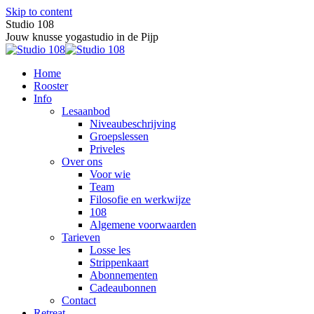
Skip to content
Studio 108
Jouw knusse yogastudio in de Pijp
Home
Rooster
Info
Lesaanbod
Niveaubeschrijving
Groepslessen
Priveles
Over ons
Voor wie
Team
Filosofie en werkwijze
108
Algemene voorwaarden
Tarieven
Losse les
Strippenkaart
Abonnementen
Cadeaubonnen
Contact
Retreat